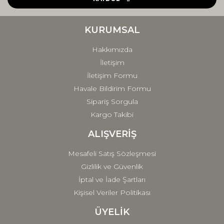
Ürün bilgilerinde hatalar bulunuyor.
Ürün fiyatı diğer sitelerden daha pahalı.
KURUMSAL
Bu ürüne benzer farklı alternatifler olmalı.
Hakkımızda
İletişim
İletişim Formu
Havale Bildirim Formu
Sipariş Sorgula
Gönder
Kargo Takibi
ALIŞVERİŞ
Mesafeli Satış Sözleşmesi
Gizlilik ve Güvenlik
İptal ve İade Şartları
Kişisel Veriler Politikası
ÜYELİK