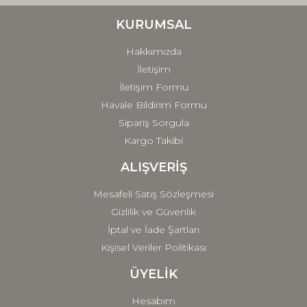
Ürün bilgilerinde hatalar bulunuyor.
Ürün fiyatı diğer sitelerden daha pahalı.
KURUMSAL
Bu ürüne benzer farklı alternatifler olmalı.
Hakkımızda
İletişim
İletişim Formu
Havale Bildirim Formu
Sipariş Sorgula
Gönder
Kargo Takibi
ALIŞVERİŞ
Mesafeli Satış Sözleşmesi
Gizlilik ve Güvenlik
İptal ve İade Şartları
Kişisel Veriler Politikası
ÜYELİK
Hesabım