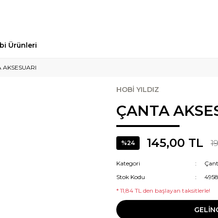
bi Ürünleri
 AKSESUARI
HOBİ YILDIZ
ÇANTA AKSE
145,00 TL
1
%24
Kategori
Çant
Stok Kodu
495
* 11,84 TL den başlayan taksitlerle!
GELİN