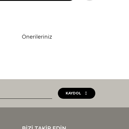
Önerileriniz
rak tarafımıza iletebilirsiniz.
KAYDOL
BİZİ TAKİP EDİN