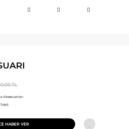
SUARI
90,00 TL
a Aksesuarları
87485
CE HABER VER