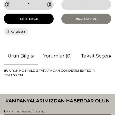
SEPETE EKLE
HIZLI SATIN AL
Karşılaştır
Ürün Bilgisi
Yorumlar (0)
Taksit Seçenek
BU ÜRÜN HOBİ YILDIZ TARAFINDAN GÖNDERİLMEKTEDİR
EBAT 50 CM
Bu ürünün fiyat bilgisi, resim, ürün açıklamalarında ve diğer
konularda yetersiz gördüğünüz noktaları öneri formunu
Bu ürüne ilk yorumu siz yapın!
kullanarak tarafımıza iletebilirsiniz.
KAMPANYALARIMIZDAN HABERDAR OLUN
Görüş ve önerileriniz için teşekkür ederiz.
Yorum Yaz