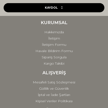
Ürün resmi kalitesiz, bozuk veya görüntülenemiyor.
Ürün açıklamasında eksik bilgiler bulunuyor.
KAYDOL
Ürün bilgilerinde hatalar bulunuyor.
Ürün fiyatı diğer sitelerden daha pahalı.
KURUMSAL
Bu ürüne benzer farklı alternatifler olmalı.
Hakkımızda
İletişim
İletişim Formu
Havale Bildirim Formu
Sipariş Sorgula
Gönder
Kargo Takibi
ALIŞVERİŞ
Mesafeli Satış Sözleşmesi
Gizlilik ve Güvenlik
İptal ve İade Şartları
Kişisel Veriler Politikası