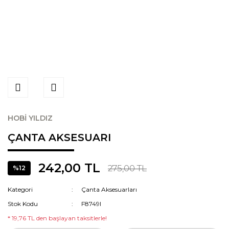
HOBİ YILDIZ
ÇANTA AKSESUARI
242,00 TL
275,00 TL
%12
Kategori
Çanta Aksesuarları
Stok Kodu
F8749I
* 19,76 TL den başlayan taksitlerle!