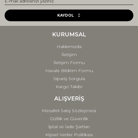
Yorum Yaz
Ürün resmi kalitesiz, bozuk veya görüntülenemiyor.
Ürün açıklamasında eksik bilgiler bulunuyor.
KAYDOL
Ürün bilgilerinde hatalar bulunuyor.
Ürün fiyatı diğer sitelerden daha pahalı.
KURUMSAL
Bu ürüne benzer farklı alternatifler olmalı.
Hakkımızda
İletişim
İletişim Formu
Havale Bildirim Formu
Sipariş Sorgula
Gönder
Kargo Takibi
ALIŞVERİŞ
Mesafeli Satış Sözleşmesi
Gizlilik ve Güvenlik
İptal ve İade Şartları
Kişisel Veriler Politikası