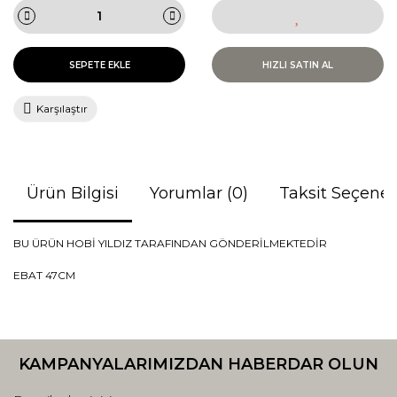
SEPETE EKLE
HIZLI SATIN AL
Karşılaştır
Ürün Bilgisi
Yorumlar (0)
Taksit Seçenek
BU ÜRÜN HOBİ YILDIZ TARAFINDAN GÖNDERİLMEKTEDİR
EBAT 47CM
Bu ürünün fiyat bilgisi, resim, ürün açıklamalarında ve diğer
konularda yetersiz gördüğünüz noktaları öneri formunu
Bu ürüne ilk yorumu siz yapın!
kullanarak tarafımıza iletebilirsiniz.
KAMPANYALARIMIZDAN HABERDAR OLUN
Görüş ve önerileriniz için teşekkür ederiz.