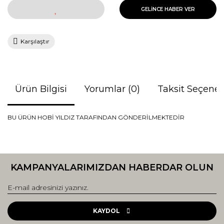
GELİNCE HABER VER
Karşılaştır
Ürün Bilgisi
Yorumlar (0)
Taksit Seçenek
BU ÜRÜN HOBİ YILDIZ TARAFINDAN GÖNDERİLMEKTEDİR
Bu ürünün fiyat bilgisi, resim, ürün açıklamalarında ve diğer
konularda yetersiz gördüğünüz noktaları öneri formunu
Bu ürüne ilk yorumu siz yapın!
kullanarak tarafımıza iletebilirsiniz.
KAMPANYALARIMIZDAN HABERDAR OLUN
Görüş ve önerileriniz için teşekkür ederiz.
Yorum Yaz
Ürün resmi kalitesiz, bozuk veya görüntülenemiyor.
Ürün açıklamasında eksik bilgiler bulunuyor.
KAYDOL