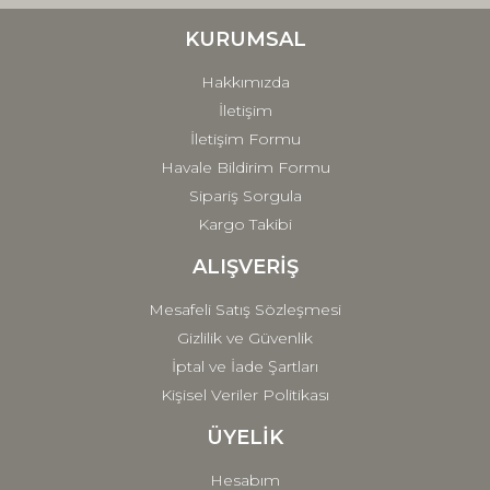
Ürün bilgilerinde hatalar bulunuyor.
Ürün fiyatı diğer sitelerden daha pahalı.
KURUMSAL
Bu ürüne benzer farklı alternatifler olmalı.
Hakkımızda
İletişim
İletişim Formu
Havale Bildirim Formu
Sipariş Sorgula
Gönder
Kargo Takibi
ALIŞVERİŞ
Mesafeli Satış Sözleşmesi
Gizlilik ve Güvenlik
İptal ve İade Şartları
Kişisel Veriler Politikası
ÜYELİK
Hesabım