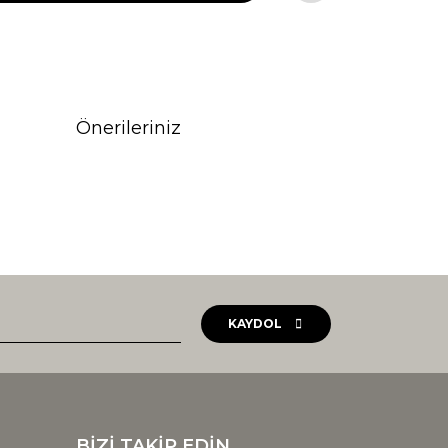
Önerileriniz
rak tarafımıza iletebilirsiniz.
KAYDOL
BİZİ TAKİP EDİN