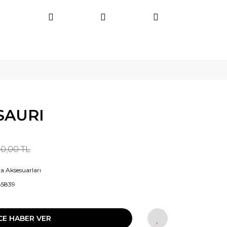
SAURI
90,00 TL
a Aksesuarları
85839
CE HABER VER