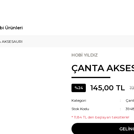
bi Ürünleri
 AKSESAURI
HOBİ YILDIZ
ÇANTA AKSE
145,00 TL
1
%24
Kategori
Çant
Stok Kodu
394
* 11,84 TL den başlayan taksitlerle!
GELİN