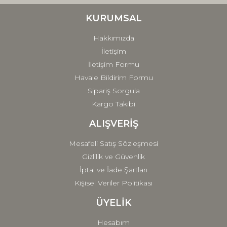
Ürün bilgilerinde hatalar bulunuyor.
Ürün fiyatı diğer sitelerden daha pahalı.
KURUMSAL
Bu ürüne benzer farklı alternatifler olmalı.
Hakkımızda
İletişim
İletişim Formu
Havale Bildirim Formu
Sipariş Sorgula
Gönder
Kargo Takibi
ALIŞVERİŞ
Mesafeli Satış Sözleşmesi
Gizlilik ve Güvenlik
İptal ve İade Şartları
Kişisel Veriler Politikası
ÜYELİK
Hesabım