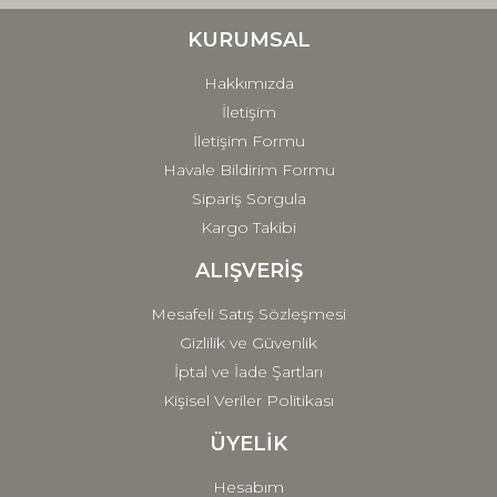
Ürün bilgilerinde hatalar bulunuyor.
Ürün fiyatı diğer sitelerden daha pahalı.
KURUMSAL
Bu ürüne benzer farklı alternatifler olmalı.
Hakkımızda
İletişim
İletişim Formu
Havale Bildirim Formu
Sipariş Sorgula
Gönder
Kargo Takibi
ALIŞVERİŞ
Mesafeli Satış Sözleşmesi
Gizlilik ve Güvenlik
İptal ve İade Şartları
Kişisel Veriler Politikası
ÜYELİK
Hesabım