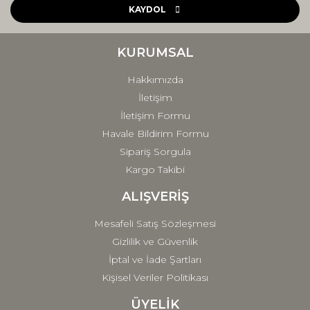
Ürün açıklamasında eksik bilgiler bulunuyor.
KAYDOL
Ürün bilgilerinde hatalar bulunuyor.
Ürün fiyatı diğer sitelerden daha pahalı.
KURUMSAL
Bu ürüne benzer farklı alternatifler olmalı.
Hakkımızda
İletişim
İletişim Formu
Havale Bildirim Formu
Sipariş Sorgula
Gönder
Kargo Takibi
ALIŞVERİŞ
Mesafeli Satış Sözleşmesi
Gizlilik ve Güvenlik
İptal ve İade Şartları
Kişisel Veriler Politikası
ÜYELİK