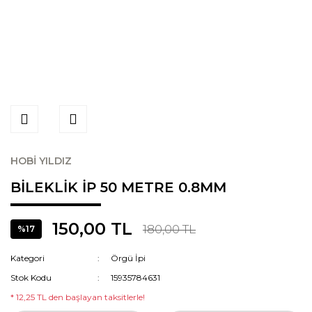
HOBİ YILDIZ
BİLEKLİK İP 50 METRE 0.8MM
150,00 TL
180,00 TL
%17
Kategori
Örgü İpi
Stok Kodu
15935784631
* 12,25 TL den başlayan taksitlerle!