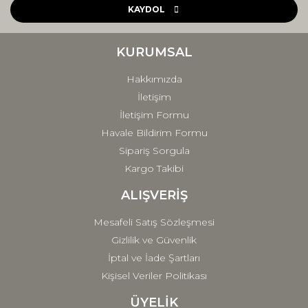
Ürün açıklamasında eksik bilgiler bulunuyor.
KAYDOL
Ürün bilgilerinde hatalar bulunuyor.
Ürün fiyatı diğer sitelerden daha pahalı.
KURUMSAL
Bu ürüne benzer farklı alternatifler olmalı.
Hakkımızda
İletişim
İletişim Formu
Havale Bildirim Formu
Sipariş Sorgula
Gönder
Kargo Takibi
ALIŞVERİŞ
Mesafeli Satış Sözleşmesi
Gizlilik ve Güvenlik
İptal ve İade Şartları
Kişisel Veriler Politikası
ÜYELİK