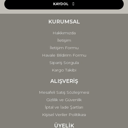
Ürün açıklamasında eksik bilgiler bulunuyor.
KAYDOL
Ürün bilgilerinde hatalar bulunuyor.
Ürün fiyatı diğer sitelerden daha pahalı.
KURUMSAL
Bu ürüne benzer farklı alternatifler olmalı.
Hakkımızda
İletişim
İletişim Formu
Havale Bildirim Formu
Sipariş Sorgula
Gönder
Kargo Takibi
ALIŞVERİŞ
Mesafeli Satış Sözleşmesi
Gizlilik ve Güvenlik
İptal ve İade Şartları
Kişisel Veriler Politikası
ÜYELİK