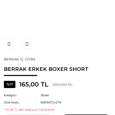
BERRAK İÇ GİYİM
BERRAK ERKEK BOXER SHORT
165,00 TL
200,00 TL
%17
Kategori
Boxer
Stok Kodu
86936724276
* 13,48 TL den başlayan taksitlerle!