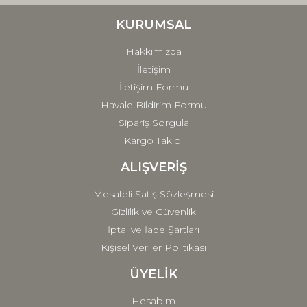
Ürün bilgilerinde hatalar bulunuyor.
Ürün fiyatı diğer sitelerden daha pahalı.
KURUMSAL
Bu ürüne benzer farklı alternatifler olmalı.
Hakkımızda
İletişim
İletişim Formu
Havale Bildirim Formu
Sipariş Sorgula
Gönder
Kargo Takibi
ALIŞVERİŞ
Mesafeli Satış Sözleşmesi
Gizlilik ve Güvenlik
İptal ve İade Şartları
Kişisel Veriler Politikası
ÜYELİK
Hesabım