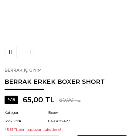
BERRAK İÇ GİYİM
BERRAK ERKEK BOXER SHORT
65,00 TL
80,00 TL
%19
Kategori
Boxer
Stok Kodu
8693672427
* 5,31 TL den başlayan taksitlerle!