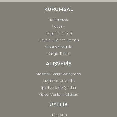
Ürün bilgilerinde hatalar bulunuyor.
Ürün fiyatı diğer sitelerden daha pahalı.
KURUMSAL
Bu ürüne benzer farklı alternatifler olmalı.
Hakkımızda
İletişim
İletişim Formu
Havale Bildirim Formu
Sipariş Sorgula
Gönder
Kargo Takibi
ALIŞVERİŞ
Mesafeli Satış Sözleşmesi
Gizlilik ve Güvenlik
İptal ve İade Şartları
Kişisel Veriler Politikası
ÜYELİK
Hesabım