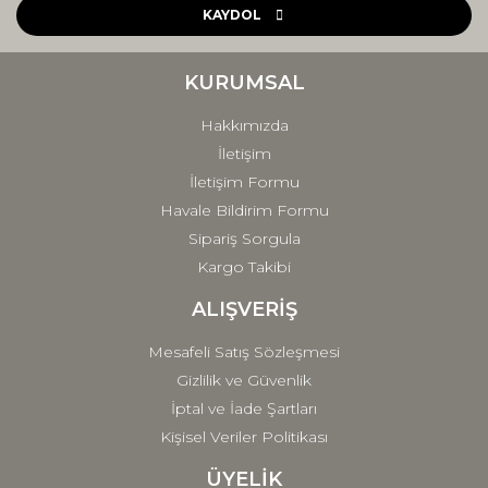
Ürün açıklamasında eksik bilgiler bulunuyor.
KAYDOL
Ürün bilgilerinde hatalar bulunuyor.
Ürün fiyatı diğer sitelerden daha pahalı.
KURUMSAL
Bu ürüne benzer farklı alternatifler olmalı.
Hakkımızda
İletişim
İletişim Formu
Havale Bildirim Formu
Sipariş Sorgula
Gönder
Kargo Takibi
ALIŞVERİŞ
Mesafeli Satış Sözleşmesi
Gizlilik ve Güvenlik
İptal ve İade Şartları
Kişisel Veriler Politikası
ÜYELİK