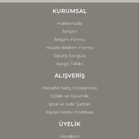
Ürün bilgilerinde hatalar bulunuyor.
Ürün fiyatı diğer sitelerden daha pahalı.
KURUMSAL
Bu ürüne benzer farklı alternatifler olmalı.
Hakkımızda
İletişim
İletişim Formu
Havale Bildirim Formu
Sipariş Sorgula
Gönder
Kargo Takibi
ALIŞVERİŞ
Mesafeli Satış Sözleşmesi
Gizlilik ve Güvenlik
İptal ve İade Şartları
Kişisel Veriler Politikası
ÜYELİK
Hesabım