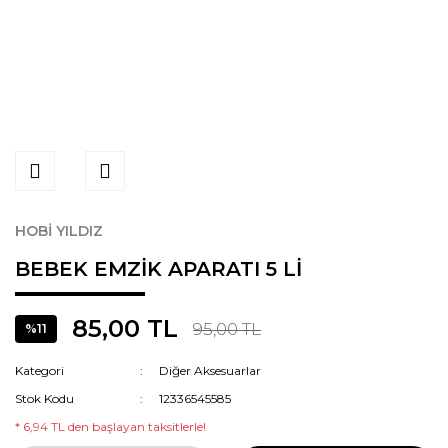
HOBİ YILDIZ
BEBEK EMZİK APARATI 5 Lİ
85,00 TL
95,00 TL
%11
Kategori
Diğer Aksesuarlar
Stok Kodu
12336545585
* 6,94 TL den başlayan taksitlerle!