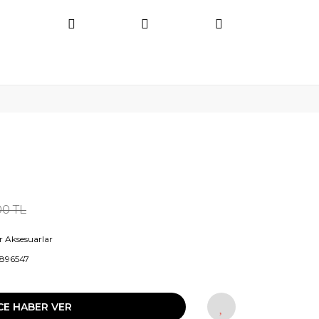
00 TL
r Aksesuarlar
896547
CE HABER VER