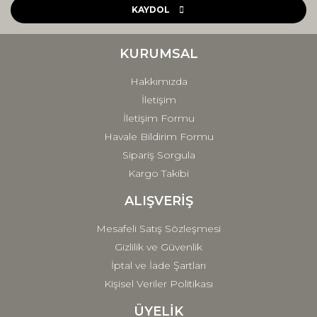
Ürün açıklamasında eksik bilgiler bulunuyor.
KAYDOL
Ürün bilgilerinde hatalar bulunuyor.
Ürün fiyatı diğer sitelerden daha pahalı.
KURUMSAL
Bu ürüne benzer farklı alternatifler olmalı.
Hakkımızda
İletişim
İletişim Formu
Havale Bildirim Formu
Sipariş Sorgula
Gönder
Kargo Takibi
ALIŞVERİŞ
Mesafeli Satış Sözleşmesi
Gizlilik ve Güvenlik
İptal ve İade Şartları
Kişisel Veriler Politikası
ÜYELİK