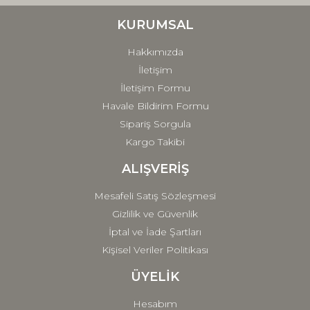
Ürün bilgilerinde hatalar bulunuyor.
Ürün fiyatı diğer sitelerden daha pahalı.
KURUMSAL
Bu ürüne benzer farklı alternatifler olmalı.
Hakkımızda
İletişim
İletişim Formu
Havale Bildirim Formu
Sipariş Sorgula
Gönder
Kargo Takibi
ALIŞVERİŞ
Mesafeli Satış Sözleşmesi
Gizlilik ve Güvenlik
İptal ve İade Şartları
Kişisel Veriler Politikası
ÜYELİK
Hesabım