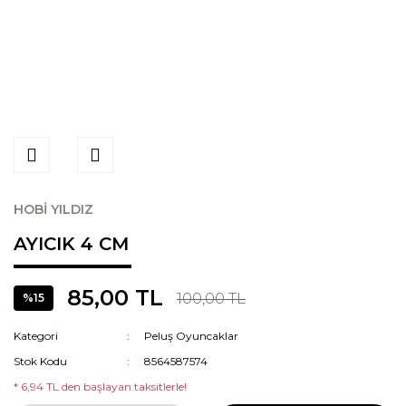
HOBİ YILDIZ
AYICIK 4 CM
85,00 TL
100,00 TL
%15
Kategori
Peluş Oyuncaklar
Stok Kodu
8564587574
* 6,94 TL den başlayan taksitlerle!