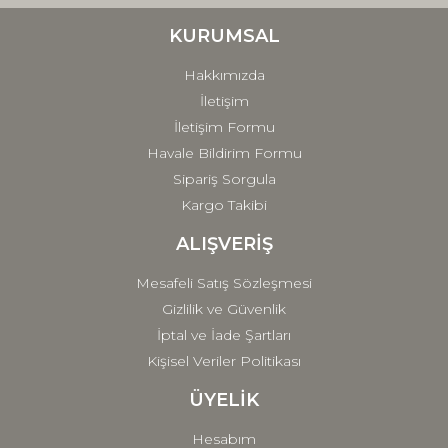
Ürün bilgilerinde hatalar bulunuyor.
Ürün fiyatı diğer sitelerden daha pahalı.
KURUMSAL
Bu ürüne benzer farklı alternatifler olmalı.
Hakkımızda
İletişim
İletişim Formu
Havale Bildirim Formu
Sipariş Sorgula
Gönder
Kargo Takibi
ALIŞVERİŞ
Mesafeli Satış Sözleşmesi
Gizlilik ve Güvenlik
İptal ve İade Şartları
Kişisel Veriler Politikası
ÜYELİK
Hesabım