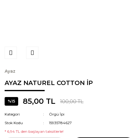
Ayaz
AYAZ NATUREL COTTON İP
85,00 TL
100,00 TL
%15
Kategori
Örgü İpi
Stok Kodu
15935784627
* 6,94 TL den başlayan taksitlerle!