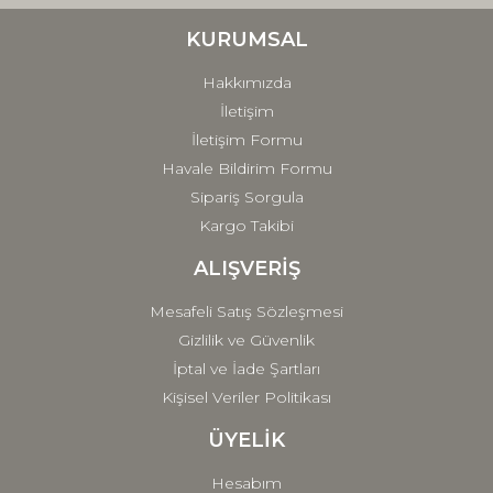
Ürün bilgilerinde hatalar bulunuyor.
Ürün fiyatı diğer sitelerden daha pahalı.
KURUMSAL
Bu ürüne benzer farklı alternatifler olmalı.
Hakkımızda
İletişim
İletişim Formu
Havale Bildirim Formu
Sipariş Sorgula
Gönder
Kargo Takibi
ALIŞVERİŞ
Mesafeli Satış Sözleşmesi
Gizlilik ve Güvenlik
İptal ve İade Şartları
Kişisel Veriler Politikası
ÜYELİK
Hesabım