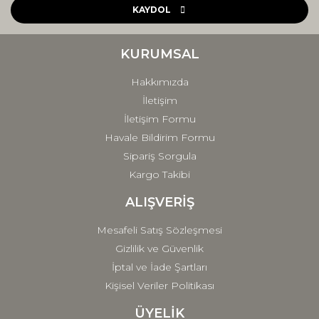
Ürün açıklamasında eksik bilgiler bulunuyor.
KAYDOL
Ürün bilgilerinde hatalar bulunuyor.
Ürün fiyatı diğer sitelerden daha pahalı.
KURUMSAL
Bu ürüne benzer farklı alternatifler olmalı.
Hakkımızda
İletişim
İletişim Formu
Havale Bildirim Formu
Sipariş Sorgula
Gönder
Kargo Takibi
ALIŞVERİŞ
Mesafeli Satış Sözleşmesi
Gizlilik ve Güvenlik
İptal ve İade Şartları
Kişisel Veriler Politikası
ÜYELİK