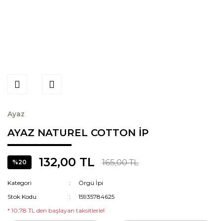
Ayaz
AYAZ NATUREL COTTON İP
132,00 TL
165,00 TL
%20
Kategori
Örgü İpi
Stok Kodu
15935784625
* 10,78 TL den başlayan taksitlerle!