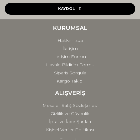
Ürün açıklamasında eksik bilgiler bulunuyor.
KAYDOL
Ürün bilgilerinde hatalar bulunuyor.
Ürün fiyatı diğer sitelerden daha pahalı.
KURUMSAL
Bu ürüne benzer farklı alternatifler olmalı.
Hakkımızda
İletişim
İletişim Formu
Havale Bildirim Formu
Sipariş Sorgula
Gönder
Kargo Takibi
ALIŞVERİŞ
Mesafeli Satış Sözleşmesi
Gizlilik ve Güvenlik
İptal ve İade Şartları
Kişisel Veriler Politikası