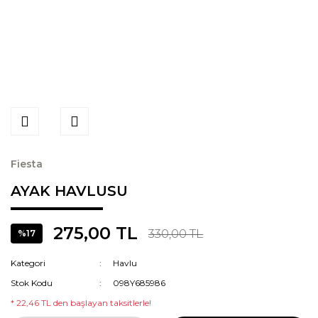
Fiesta
AYAK HAVLUSU
275,00 TL
330,00 TL
%17
Kategori
Havlu
Stok Kodu
098Y685986
* 22,46 TL den başlayan taksitlerle!