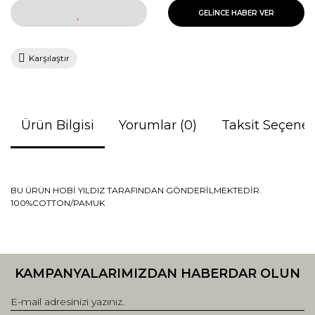
GELİNCE HABER VER
Karşılaştır
Ürün Bilgisi
Yorumlar (0)
Taksit Seçenek
BU ÜRÜN HOBİ YILDIZ TARAFINDAN GÖNDERİLMEKTEDİR.
100%COTTON/PAMUK
Bu ürünün fiyat bilgisi, resim, ürün açıklamalarında ve diğer
konularda yetersiz gördüğünüz noktaları öneri formunu
Bu ürüne ilk yorumu siz yapın!
kullanarak tarafımıza iletebilirsiniz.
KAMPANYALARIMIZDAN HABERDAR OLUN
Görüş ve önerileriniz için teşekkür ederiz.
Yorum Yaz
Ürün resmi kalitesiz, bozuk veya görüntülenemiyor.