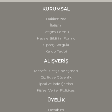
Ürün bilgilerinde hatalar bulunuyor.
Ürün fiyatı diğer sitelerden daha pahalı.
KURUMSAL
Bu ürüne benzer farklı alternatifler olmalı.
Hakkımızda
İletişim
İletişim Formu
Havale Bildirim Formu
Sipariş Sorgula
Gönder
Kargo Takibi
ALIŞVERİŞ
Mesafeli Satış Sözleşmesi
Gizlilik ve Güvenlik
İptal ve İade Şartları
Kişisel Veriler Politikası
ÜYELİK
Hesabım