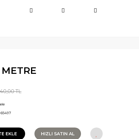
0 METRE
40,00 TL
ele
965497
TE EKLE
HIZLI SATIN AL