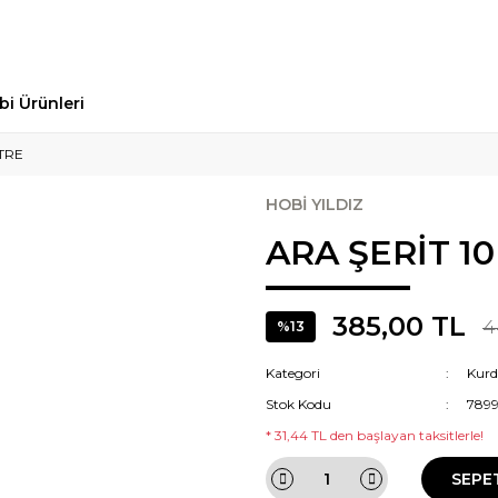
bi Ürünleri
TRE
HOBİ YILDIZ
ARA ŞERİT 1
385,00 TL
4
%13
Kategori
Kurd
Stok Kodu
789
* 31,44 TL den başlayan taksitlerle!
SEPE