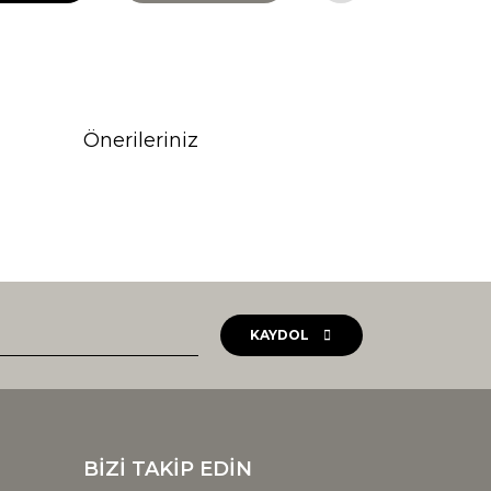
Önerileriniz
rak tarafımıza iletebilirsiniz.
KAYDOL
BİZİ TAKİP EDİN