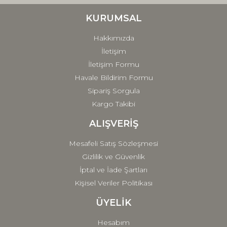
Ürün bilgilerinde hatalar bulunuyor.
Ürün fiyatı diğer sitelerden daha pahalı.
KURUMSAL
Bu ürüne benzer farklı alternatifler olmalı.
Hakkımızda
İletişim
İletişim Formu
Havale Bildirim Formu
Sipariş Sorgula
Gönder
Kargo Takibi
ALIŞVERİŞ
Mesafeli Satış Sözleşmesi
Gizlilik ve Güvenlik
İptal ve İade Şartları
Kişisel Veriler Politikası
ÜYELİK
Hesabım