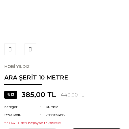
HOBİ YILDIZ
ARA ŞERİT 10 METRE
385,00 TL
440,00 TL
%13
Kategori
Kurdele
Stok Kodu
789965488
* 31,44 TL den başlayan taksitlerle!