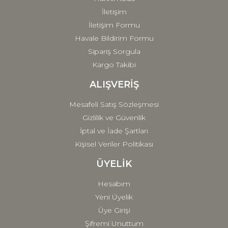
Ölçüm Cihazları
İletişim
İletişim Formu
Örgü İpi
Havale Bildirim Formu
Örgü Kitleri
Sipariş Sorgula
Gönder
Kargo Takibi
Paketleme Malzemeleri
ALIŞVERİŞ
Parti Aksesuarları
Mesafeli Satış Sözleşmesi
Peluş Oyuncaklar
Gizlilik ve Güvenlik
Ponpon
İptal ve İade Şartları
Kişisel Veriler Politikası
Proje Çizim Çantaları
ÜYELİK
Rafya
Hesabım
Saklama Kutusu
Yeni Üyelik
Sepet
Üye Girişi
Şifremi Unuttum