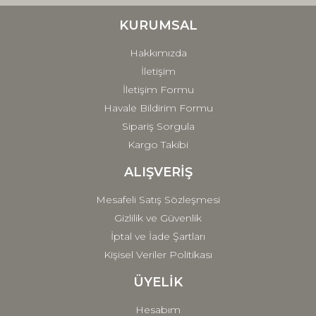
Ürün bilgilerinde hatalar bulunuyor.
Ürün fiyatı diğer sitelerden daha pahalı.
KURUMSAL
Bu ürüne benzer farklı alternatifler olmalı.
Hakkımızda
İletişim
İletişim Formu
Havale Bildirim Formu
Sipariş Sorgula
Gönder
Kargo Takibi
ALIŞVERİŞ
Mesafeli Satış Sözleşmesi
Gizlilik ve Güvenlik
İptal ve İade Şartları
Kişisel Veriler Politikası
ÜYELİK
Hesabım