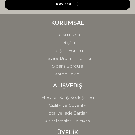
Ürün açıklamasında eksik bilgiler bulunuyor.
KAYDOL
Ürün bilgilerinde hatalar bulunuyor.
Ürün fiyatı diğer sitelerden daha pahalı.
KURUMSAL
Bu ürüne benzer farklı alternatifler olmalı.
Hakkımızda
İletişim
İletişim Formu
Havale Bildirim Formu
Sipariş Sorgula
Gönder
Kargo Takibi
ALIŞVERİŞ
Mesafeli Satış Sözleşmesi
Gizlilik ve Güvenlik
İptal ve İade Şartları
Kişisel Veriler Politikası
ÜYELİK