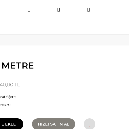
0 METRE
40,00 TL
atif Şerit
965470
TE EKLE
HIZLI SATIN AL