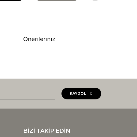
Önerileriniz
rak tarafımıza iletebilirsiniz.
KAYDOL
BİZİ TAKİP EDİN