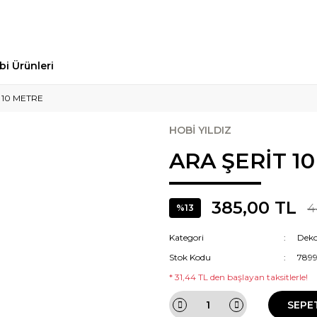
bi Ürünleri
 10 METRE
HOBİ YILDIZ
ARA ŞERİT 1
385,00 TL
4
%13
Kategori
Dekor
Stok Kodu
789
* 31,44 TL den başlayan taksitlerle!
SEPE