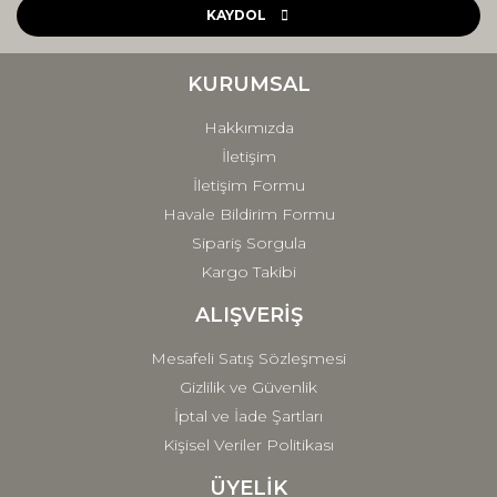
Ürün açıklamasında eksik bilgiler bulunuyor.
KAYDOL
Ürün bilgilerinde hatalar bulunuyor.
Ürün fiyatı diğer sitelerden daha pahalı.
KURUMSAL
Bu ürüne benzer farklı alternatifler olmalı.
Hakkımızda
İletişim
İletişim Formu
Havale Bildirim Formu
Sipariş Sorgula
Gönder
Kargo Takibi
ALIŞVERİŞ
Mesafeli Satış Sözleşmesi
Gizlilik ve Güvenlik
İptal ve İade Şartları
Kişisel Veriler Politikası
ÜYELİK