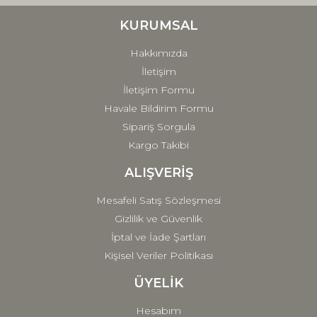
Ürün bilgilerinde hatalar bulunuyor.
Ürün fiyatı diğer sitelerden daha pahalı.
KURUMSAL
Bu ürüne benzer farklı alternatifler olmalı.
Hakkımızda
İletişim
İletişim Formu
Havale Bildirim Formu
Sipariş Sorgula
Gönder
Kargo Takibi
ALIŞVERİŞ
Mesafeli Satış Sözleşmesi
Gizlilik ve Güvenlik
İptal ve İade Şartları
Kişisel Veriler Politikası
ÜYELİK
Hesabım