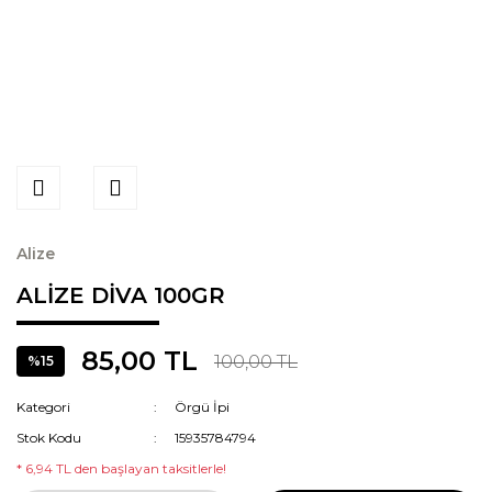
Alize
ALİZE DİVA 100GR
85,00 TL
100,00 TL
%15
Kategori
Örgü İpi
Stok Kodu
15935784794
* 6,94 TL den başlayan taksitlerle!