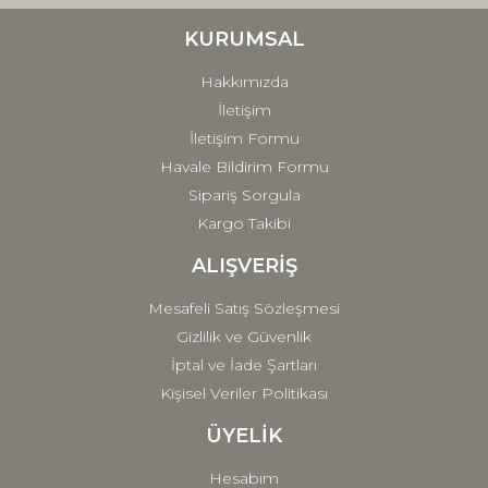
Ürün bilgilerinde hatalar bulunuyor.
Ürün fiyatı diğer sitelerden daha pahalı.
KURUMSAL
Bu ürüne benzer farklı alternatifler olmalı.
Hakkımızda
İletişim
İletişim Formu
Havale Bildirim Formu
Sipariş Sorgula
Gönder
Kargo Takibi
ALIŞVERİŞ
Mesafeli Satış Sözleşmesi
Gizlilik ve Güvenlik
İptal ve İade Şartları
Kişisel Veriler Politikası
ÜYELİK
Hesabım