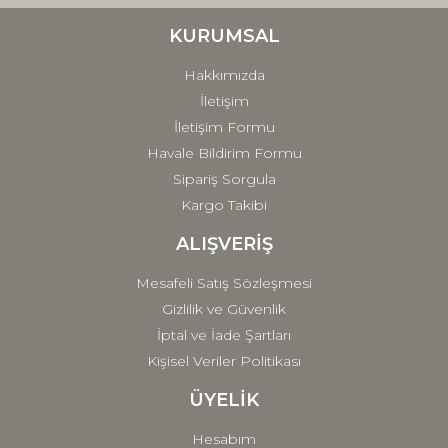
Ürün bilgilerinde hatalar bulunuyor.
Ürün fiyatı diğer sitelerden daha pahalı.
KURUMSAL
Bu ürüne benzer farklı alternatifler olmalı.
Hakkımızda
İletişim
İletişim Formu
Havale Bildirim Formu
Sipariş Sorgula
Gönder
Kargo Takibi
ALIŞVERİŞ
Mesafeli Satış Sözleşmesi
Gizlilik ve Güvenlik
İptal ve İade Şartları
Kişisel Veriler Politikası
ÜYELİK
Hesabım