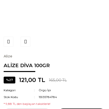
Alize
ALİZE DİVA 100GR
121,00 TL
165,00 TL
%27
Kategori
Örgü İpi
Stok Kodu
15935784784
* 9,88 TL den başlayan taksitlerle!