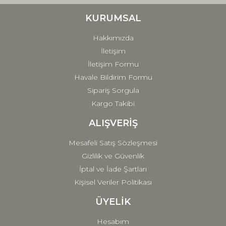
Ürün bilgilerinde hatalar bulunuyor.
Ürün fiyatı diğer sitelerden daha pahalı.
KURUMSAL
Bu ürüne benzer farklı alternatifler olmalı.
Hakkımızda
İletişim
İletişim Formu
Havale Bildirim Formu
Sipariş Sorgula
Gönder
Kargo Takibi
ALIŞVERİŞ
Mesafeli Satış Sözleşmesi
Gizlilik ve Güvenlik
İptal ve İade Şartları
Kişisel Veriler Politikası
ÜYELİK
Hesabım