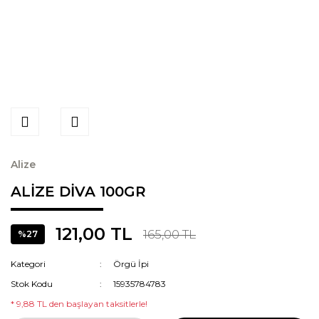
Alize
ALİZE DİVA 100GR
121,00 TL
165,00 TL
%27
Kategori
Örgü İpi
Stok Kodu
15935784783
* 9,88 TL den başlayan taksitlerle!