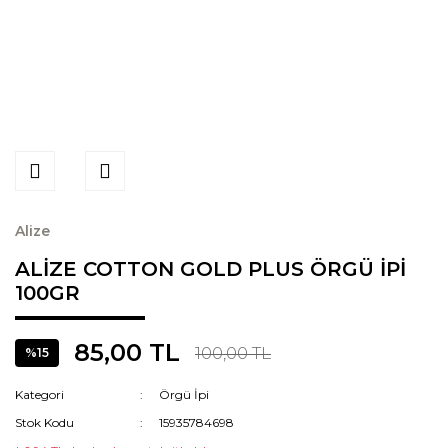
Alize
ALİZE COTTON GOLD PLUS ÖRGÜ İPİ
100GR
85,00 TL
100,00 TL
%15
Kategori
Örgü İpi
Stok Kodu
15935784698