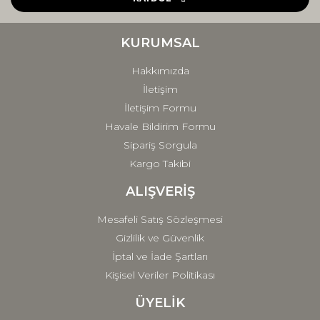
Ürün bilgilerinde hatalar bulunuyor.
Ürün fiyatı diğer sitelerden daha pahalı.
KURUMSAL
Bu ürüne benzer farklı alternatifler olmalı.
Hakkımızda
İletişim
İletişim Formu
Havale Bildirim Formu
Sipariş Sorgula
Gönder
Kargo Takibi
ALIŞVERİŞ
Mesafeli Satış Sözleşmesi
Gizlilik ve Güvenlik
İptal ve İade Şartları
Kişisel Veriler Politikası
ÜYELİK