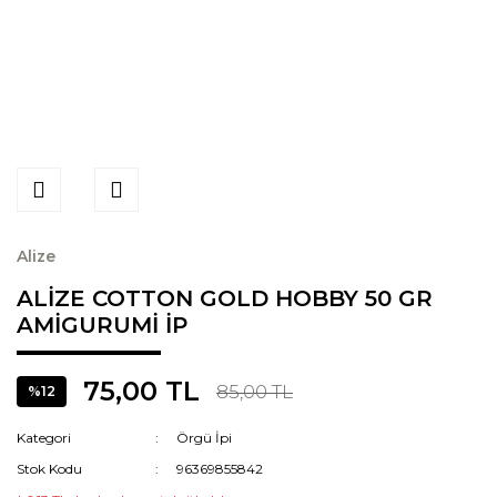
Alize
ALİZE COTTON GOLD HOBBY 50 GR
AMİGURUMİ İP
75,00 TL
85,00 TL
%12
Kategori
Örgü İpi
Stok Kodu
96369855842