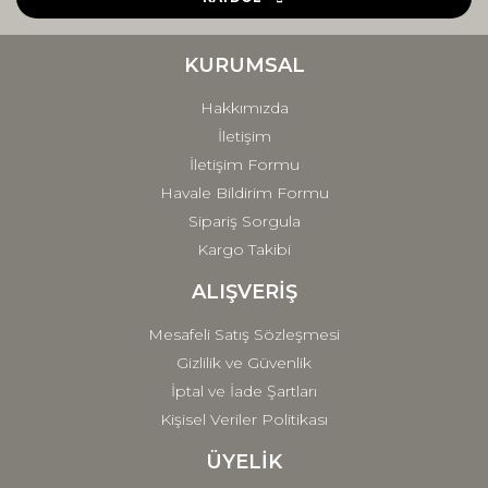
Ürün bilgilerinde hatalar bulunuyor.
Ürün fiyatı diğer sitelerden daha pahalı.
KURUMSAL
Bu ürüne benzer farklı alternatifler olmalı.
Hakkımızda
İletişim
İletişim Formu
Havale Bildirim Formu
Sipariş Sorgula
Gönder
Kargo Takibi
ALIŞVERİŞ
Mesafeli Satış Sözleşmesi
Gizlilik ve Güvenlik
İptal ve İade Şartları
Kişisel Veriler Politikası
ÜYELİK