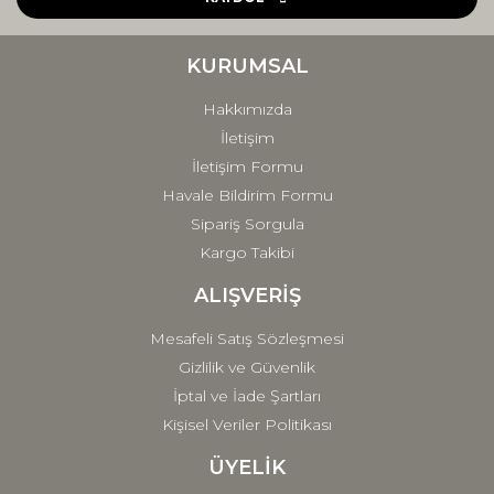
Ürün bilgilerinde hatalar bulunuyor.
Ürün fiyatı diğer sitelerden daha pahalı.
KURUMSAL
Bu ürüne benzer farklı alternatifler olmalı.
Hakkımızda
İletişim
İletişim Formu
Havale Bildirim Formu
Sipariş Sorgula
Gönder
Kargo Takibi
ALIŞVERİŞ
Mesafeli Satış Sözleşmesi
Gizlilik ve Güvenlik
İptal ve İade Şartları
Kişisel Veriler Politikası
ÜYELİK