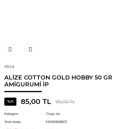
Alize
ALİZE COTTON GOLD HOBBY 50 GR
AMİGURUMİ İP
85,00 TL
95,00 TL
%11
Kategori
Örgü İpi
Stok Kodu
96369855831